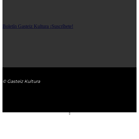
Boletín Gasteiz Kultura ¡Suscríbete!
© Gasteiz Kultura
GASTEIZ KULTURA
Contacto
Boletín Gasteiz Kultura ¡Suscríbete!
Aviso legal
Privacidad