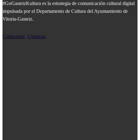
#GoGasteizKultura es la estrategia de comunicación cultural digital
impulsada por el Departamento de Cultura del Ayuntamiento de
Vitoria-Gasteiz.
Conócenos
Contacto
MÁS POPULARES
Garaion Sorgingunea: Espacio brujo
«No entiendo las relaciones si no son, a partir
del verbo, compartir.»
SÍGUENOS