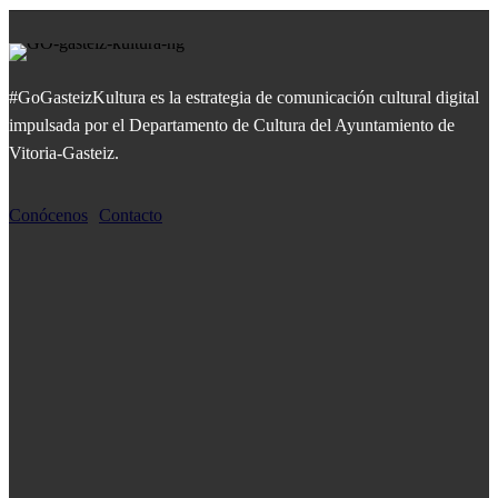
#GoGasteizKultura es la estrategia de comunicación cultural digital
impulsada por el Departamento de Cultura del Ayuntamiento de
Vitoria-Gasteiz.
Conócenos
Contacto
MÁS POPULARES
Garaion Sorgingunea: Espacio brujo
«No entiendo las relaciones si no son, a partir
del verbo, compartir.»