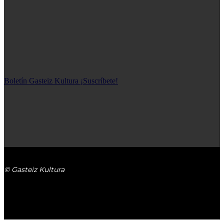
SÍGUENOS
Boletín Gasteiz Kultura ¡Suscríbete!
© Gasteiz Kultura
GASTEIZ KULTURA
Contacto
Boletín Gasteiz Kultura ¡Suscríbete!
Aviso legal
Privacidad