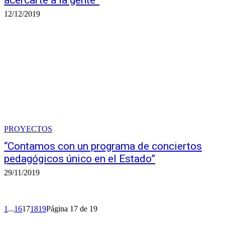
acercarte a la gente”
12/12/2019
PROYECTOS
“Contamos con un programa de conciertos
pedagógicos único en el Estado”
29/11/2019
1
...
16
17
18
19
Página 17 de 19