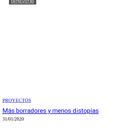
ENTREVISTAS
«El arte sienta bie
22/07/2026
PROYECTOS
Más borradores y menos distopías
31/01/2020