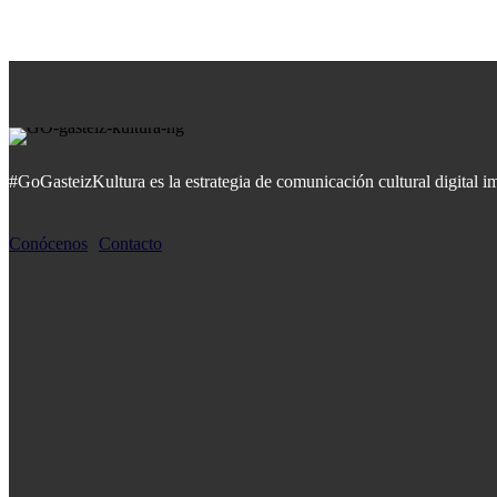
#GoGasteizKultura es la estrategia de comunicación cultural digital 
Conócenos
Contacto
MÁS POPULARES
Garaion Sorgingunea: Espacio brujo
«No entiendo las relaciones si no son, a partir de