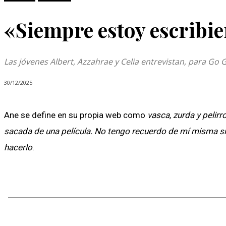
«Siempre estoy escribi
Las jóvenes Albert, Azzahrae y Celia entrevistan, para Go G
30/12/2025
Ane se define en su propia web como
vasca, zurda y pelir
sacada de una película. No tengo recuerdo de mí misma sin e
hacerlo
.