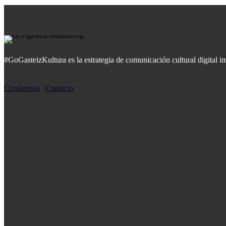
#GoGasteizKultura es la estrategia de comunicación cultural digital 
Conócenos
Contacto
MÁS POPULARES
Garaion Sorgingunea: Espacio brujo
«No entiendo las relaciones si no son, a partir de
SÍGUENOS