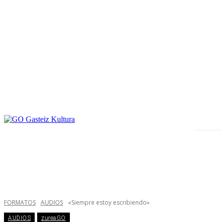
FORMATOS
AUDIOS
«Siempre estoy escribiendo»
AUDIOS
zureaGO