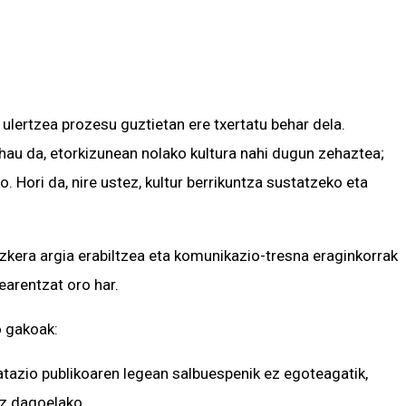
ulertzea prozesu guztietan ere txertatu behar dela.
 hau da, etorkizunean nolako kultura nahi dugun zehaztea;
. Hori da, nire ustez, kultur berrikuntza sustatzeko eta
izkera argia erabiltzea eta komunikazio-tresna eraginkorrak
earentzat oro har.
o gakoak:
ratazio publikoaren legean salbuespenik ez egoteagatik,
ez dagoelako.