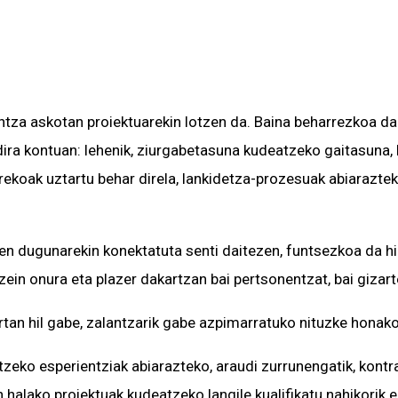
tza askotan proiektuarekin lotzen da. Baina beharrezkoa da 
 dira kontuan: lehenik, ziurgabetasuna kudeatzeko gaitasuna,
rrekoak uztartu behar direla, lankidetza-prozesuak abiarazteko
iten dugunarekin konektatuta senti daitezen, funtsezkoa da h
 zein onura eta plazer dakartzan bai pertsonentzat, bai gizart
bertan hil gabe, zalantzarik gabe azpimarratuko nituzke honak
atzeko esperientziak abiarazteko, araudi zurrunengatik, kont
halako proiektuak kudeatzeko langile kualifikatu nahikorik 