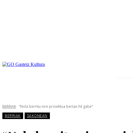
BERRIAK
“Nola berritu nire proiektua bertan hil gabe”
BERRIAK
SAKONEAN