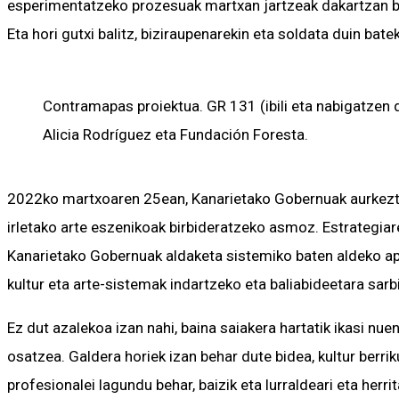
esperimentatzeko prozesuak martxan jartzeak dakartzan bal
Eta hori gutxi balitz, biziraupenarekin eta soldata duin bat
Contramapas proiektua. GR 131 (ibili eta nabigatzen d
Alicia Rodríguez eta Fundación Foresta.
2022ko martxoaren 25ean, Kanarietako Gobernuak aurkez
irletako arte eszenikoak birbideratzeko asmoz. Estrategiar
Kanarietako Gobernuak aldaketa sistemiko baten aldeko apu
kultur eta arte-sistemak indartzeko eta baliabideetara sarb
Ez dut azalekoa izan nahi, baina saiakera hartatik ikasi nu
osatzea. Galdera horiek izan behar dute bidea, kultur berri
profesionalei lagundu behar, baizik eta lurraldeari eta herrit