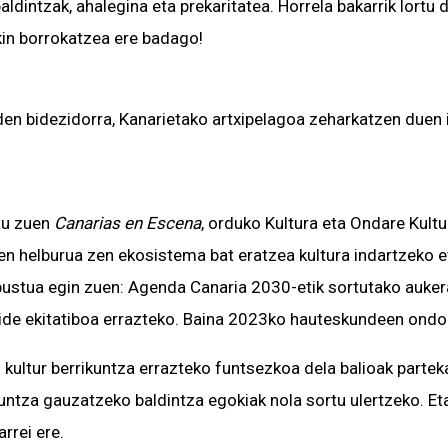
dintzak, ahalegina eta prekaritatea. Horrela bakarrik lortu
ekin borrokatzea ere badago!
en bidezidorra, Kanarietako artxipelagoa zeharkatzen duen ib
tu zuen
Canarias en Escena
, orduko Kultura eta Ondare Kult
en helburua zen ekosistema bat eratzea kultura indartzeko e
stua egin zuen: Agenda Canaria 2030-etik sortutako aukerati
ide ekitatiboa errazteko. Baina 2023ko hauteskundeen ondoren
en kultur berrikuntza errazteko funtsezkoa dela balioak parte
kuntza gauzatzeko baldintza egokiak nola sortu ulertzeko. Eta
arrei ere.