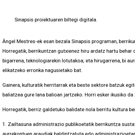
Sinapsis proiektuaren biltegi digitala.
Àngel Mestres-ek esan bezala Sinapsis programan, berrikun
Horregatik, berrikuntzan gutxienez hiru ardatz hartu behar
bigarrena, teknologiarekin lotutakoa; eta hirugarrena, bi au
elikatzeko erronka nagusietako bat.
Gainera, kulturatik herritarrak eta beste sektore batzuk eg
baliatzea gure lana balioan jartzeko. Horri esker ikusiko da
Horregatik, berriz galdetuko balidate nola berritu kultura 
1. Zailtasuna administrazio publikoetatik berrikuntza sust
aurrekontuen araudiak baldintzatuta edo administrazioetan 