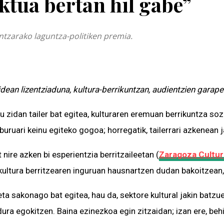
ktua bertan hil gabe”
untzarako laguntza-politiken premia.
dean lizentziaduna, kultura-berrikuntzan, audientzien garapen
 zidan tailer bat egitea, kulturaren eremuan berrikuntza sozi
uruari keinu egiteko gogoa; horregatik, tailerrari azkenean j
 nire azken bi esperientzia berritzaileetan (
Zaragoza Cultu
 kultura berritzearen inguruan hausnartzen dudan bakoitzean, 
a sakonago bat egitea, hau da, sektore kultural jakin batzue
a egokitzen. Baina ezinezkoa egin zitzaidan; izan ere, behin