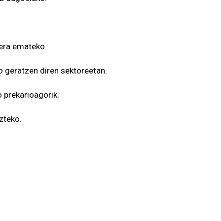
kera emateko.
po geratzen diren sektoreetan.
o prekarioagorik.
zteko.