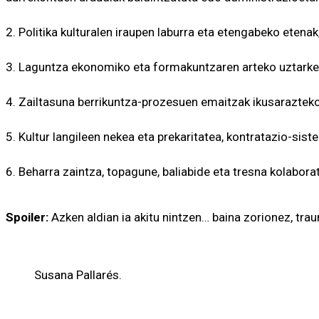
2. Politika kulturalen iraupen laburra eta etengabeko eten
3. Laguntza ekonomiko eta formakuntzaren arteko uztarket
4. Zailtasuna berrikuntza-prozesuen emaitzak ikusarazteko,
5. Kultur langileen nekea eta prekaritatea, kontratazio-sis
6. Beharra zaintza, topagune, baliabide eta tresna kolabora
Spoiler:
Azken aldian ia akitu nintzen… baina zorionez, tra
Susana Pallarés.