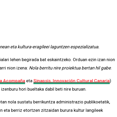
ean eta kultura-eragileei laguntzen espezializatua.
alari lehen begirada bat eskaintzeko. Orduan ezin izan nion
arri nion izena:
Nola berritu nire proiektua
bertan
hil gabe
.
ra Acompaña
eta
Sinapsis, Innovación Cultural Canaria
)
izenburu hori bueltaka dabil beti nire buruan.
tan nola sustatu berrikuntza administrazio publikoetatik,
 eta berriz etortzen zitzaidan burura kultur langileek