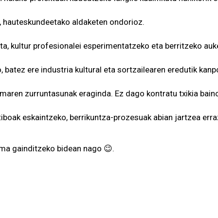
ak, hauteskundeetako aldaketen ondorioz.
a, kultur profesionalei esperimentatzeko eta berritzeko au
 batez ere industria kultural eta sortzailearen eredutik kan
temaren zurruntasunak eraginda. Ez dago kontratu txikia bain
tiboak eskaintzeko, berrikuntza-prozesuak abian jartzea erra
uma gainditzeko bidean nago 😉.