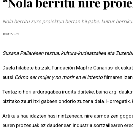
“Nola berritu nire proie
Nola berritu zure proiektua bertan hil gabe: kultur berrik
16/09/2025
Susana Pallarésen testua, kultura-kudeatzailea eta Zuzenbi
Duela hilabete batzuk, Fundación Mapfre Canarias-ek eskatu
eutsi
C
ómo ser mujer y no morir en el intento
filmaren izenb
Tentazio hori arduragabea iruditu daiteke, baina argi daukat
bizitako zauri itxi gabeen ondorio zuzena dela. Horregatik,
Artikulu hau idazten hasi nintzenean, nire asmoa zen gogoet
euren prozesuak ez daudenean industria sortzailearen eredur