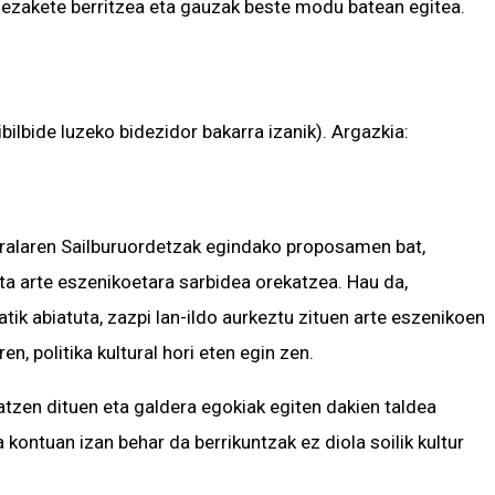
 dezakete berritzea eta gauzak beste modu batean egitea.
ilbide luzeko bidezidor bakarra izanik). Argazkia:
uralaren Sailburuordetzak egindako proposamen bat,
ta arte eszenikoetara sarbidea orekatzea. Hau da,
k abiatuta, zazpi lan-ildo aurkeztu zituen arte eszenikoen
, politika kultural hori eten egin zen.
katzen dituen eta galdera egokiak egiten dakien taldea
 kontuan izan behar da berrikuntzak ez diola soilik kultur