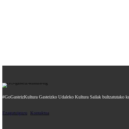
#GoGasteizKultura Gasteizko Udaleko Kultura Sailak bultzatutako kul
Ezagutuiguzu
Kontaktua
ARRAKASTATSUENAK